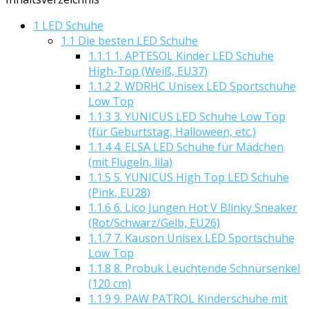
1
LED Schuhe
1.1
Die besten LED Schuhe
1.1.1
1. APTESOL Kinder LED Schuhe
High-Top (Weiß, EU37)
1.1.2
2. WDRHC Unisex LED Sportschuhe
Low Top
1.1.3
3. YUNICUS LED Schuhe Low Top
(für Geburtstag, Halloween, etc.)
1.1.4
4. ELSA LED Schuhe für Mädchen
(mit Flügeln, lila)
1.1.5
5. YUNICUS High Top LED Schuhe
(Pink, EU28)
1.1.6
6. Lico Jungen Hot V Blinky Sneaker
(Rot/Schwarz/Gelb, EU26)
1.1.7
7. Kauson Unisex LED Sportschuhe
Low Top
1.1.8
8. Probuk Leuchtende Schnürsenkel
(120 cm)
1.1.9
9. PAW PATROL Kinderschuhe mit