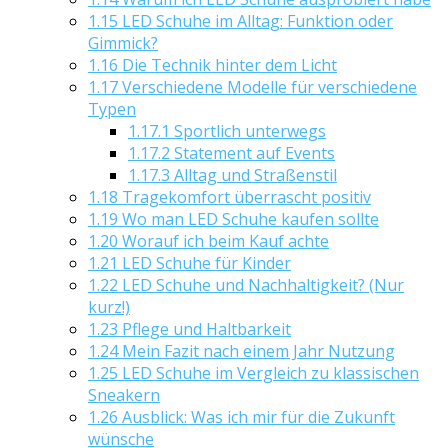
1.15
LED Schuhe im Alltag: Funktion oder
Gimmick?
1.16
Die Technik hinter dem Licht
1.17
Verschiedene Modelle für verschiedene
Typen
1.17.1
Sportlich unterwegs
1.17.2
Statement auf Events
1.17.3
Alltag und Straßenstil
1.18
Tragekomfort überrascht positiv
1.19
Wo man LED Schuhe kaufen sollte
1.20
Worauf ich beim Kauf achte
1.21
LED Schuhe für Kinder
1.22
LED Schuhe und Nachhaltigkeit? (Nur
kurz!)
1.23
Pflege und Haltbarkeit
1.24
Mein Fazit nach einem Jahr Nutzung
1.25
LED Schuhe im Vergleich zu klassischen
Sneakern
1.26
Ausblick: Was ich mir für die Zukunft
wünsche