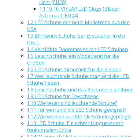
Licht (EU28)
1.1.10
10. VIYEAR LED Clogs (Blauer
Astronaut, EU24)
1.2
LED Schuhe der neue Modetrend aus den
USA
1.3
Blinkende Schuhe: der Eyecatcher in der
Disco
1.4
Verrückte Dancemoves mit LED Schuhen
1.5
Leuchtschuhe: ein Modetrend für die
Großen
1.6
LED Schuhe: Sicherheit für die Kleinen
1.7
Wer leuchtende Schuhe mag wird die LED
Schuhe lieben
1.8
Leuchtschuhe und das Besondere an ihnen
1.9
LED Schuhe für Erwachsene
1.10
Wie teuer sind leuchtende Schuhe?
1.11
Für wen sind die LED Schuhe geeignet?
1.12
Wie werden leuchtende Schuhe gepflegt?
1.13
LED Schuhe: Ein echter Hingucker mit
funktionalem Extra
1.14
Warum ich LED Schuhe ausprobiert habe