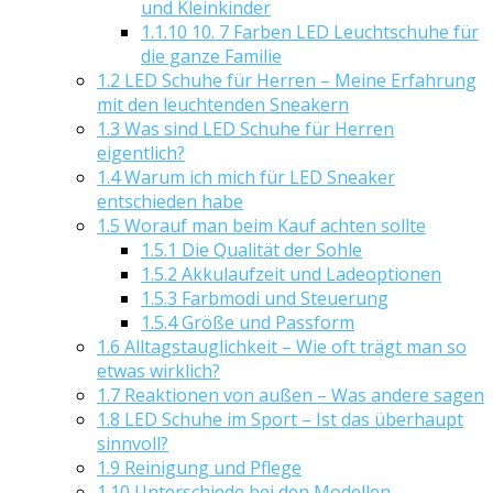
und Kleinkinder
1.1.10
10. 7 Farben LED Leuchtschuhe für
die ganze Familie
1.2
LED Schuhe für Herren – Meine Erfahrung
mit den leuchtenden Sneakern
1.3
Was sind LED Schuhe für Herren
eigentlich?
1.4
Warum ich mich für LED Sneaker
entschieden habe
1.5
Worauf man beim Kauf achten sollte
1.5.1
Die Qualität der Sohle
1.5.2
Akkulaufzeit und Ladeoptionen
1.5.3
Farbmodi und Steuerung
1.5.4
Größe und Passform
1.6
Alltagstauglichkeit – Wie oft trägt man so
etwas wirklich?
1.7
Reaktionen von außen – Was andere sagen
1.8
LED Schuhe im Sport – Ist das überhaupt
sinnvoll?
1.9
Reinigung und Pflege
1.10
Unterschiede bei den Modellen