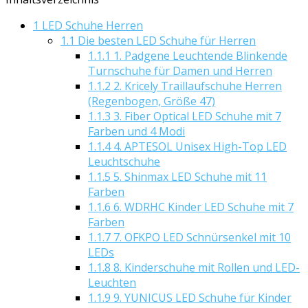
1
LED Schuhe Herren
1.1
Die besten LED Schuhe für Herren
1.1.1
1. Padgene Leuchtende Blinkende
Turnschuhe für Damen und Herren
1.1.2
2. Kricely Traillaufschuhe Herren
(Regenbogen, Größe 47)
1.1.3
3. Fiber Optical LED Schuhe mit 7
Farben und 4 Modi
1.1.4
4. APTESOL Unisex High-Top LED
Leuchtschuhe
1.1.5
5. Shinmax LED Schuhe mit 11
Farben
1.1.6
6. WDRHC Kinder LED Schuhe mit 7
Farben
1.1.7
7. OFKPO LED Schnürsenkel mit 10
LEDs
1.1.8
8. Kinderschuhe mit Rollen und LED-
Leuchten
1.1.9
9. YUNICUS LED Schuhe für Kinder