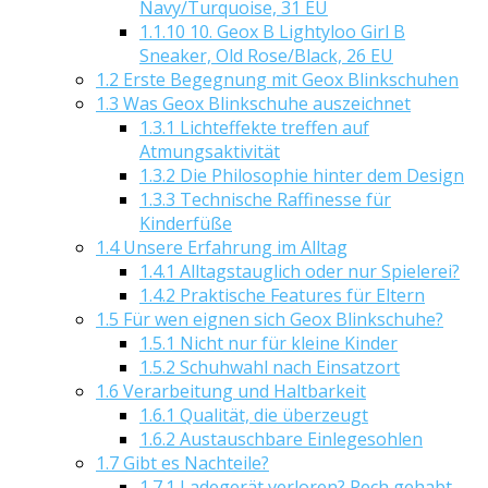
Navy/Turquoise, 31 EU
1.1.10
10. Geox B Lightyloo Girl B
Sneaker, Old Rose/Black, 26 EU
1.2
Erste Begegnung mit Geox Blinkschuhen
1.3
Was Geox Blinkschuhe auszeichnet
1.3.1
Lichteffekte treffen auf
Atmungsaktivität
1.3.2
Die Philosophie hinter dem Design
1.3.3
Technische Raffinesse für
Kinderfüße
1.4
Unsere Erfahrung im Alltag
1.4.1
Alltagstauglich oder nur Spielerei?
1.4.2
Praktische Features für Eltern
1.5
Für wen eignen sich Geox Blinkschuhe?
1.5.1
Nicht nur für kleine Kinder
1.5.2
Schuhwahl nach Einsatzort
1.6
Verarbeitung und Haltbarkeit
1.6.1
Qualität, die überzeugt
1.6.2
Austauschbare Einlegesohlen
1.7
Gibt es Nachteile?
1.7.1
Ladegerät verloren? Pech gehabt.