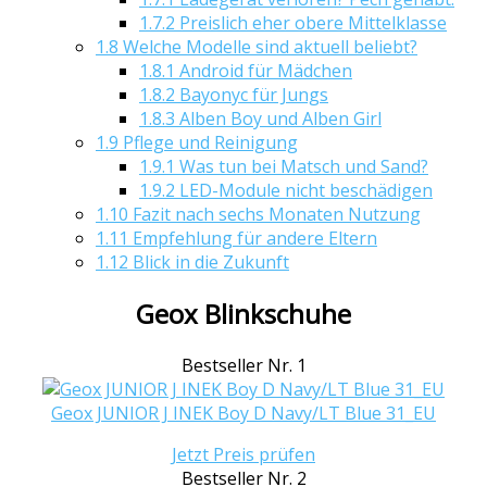
1.7.2
Preislich eher obere Mittelklasse
1.8
Welche Modelle sind aktuell beliebt?
1.8.1
Android für Mädchen
1.8.2
Bayonyc für Jungs
1.8.3
Alben Boy und Alben Girl
1.9
Pflege und Reinigung
1.9.1
Was tun bei Matsch und Sand?
1.9.2
LED-Module nicht beschädigen
1.10
Fazit nach sechs Monaten Nutzung
1.11
Empfehlung für andere Eltern
1.12
Blick in die Zukunft
Geox Blinkschuhe
Bestseller Nr. 1
Geox JUNIOR J INEK Boy D Navy/LT Blue 31_EU
Jetzt Preis prüfen
Bestseller Nr. 2