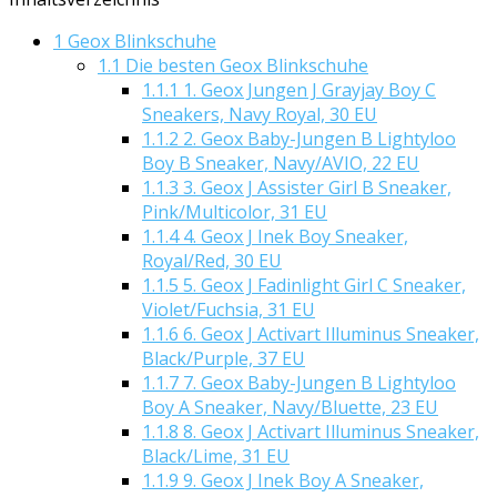
1
Geox Blinkschuhe
1.1
Die besten Geox Blinkschuhe
1.1.1
1. Geox Jungen J Grayjay Boy C
Sneakers, Navy Royal, 30 EU
1.1.2
2. Geox Baby-Jungen B Lightyloo
Boy B Sneaker, Navy/AVIO, 22 EU
1.1.3
3. Geox J Assister Girl B Sneaker,
Pink/Multicolor, 31 EU
1.1.4
4. Geox J Inek Boy Sneaker,
Royal/Red, 30 EU
1.1.5
5. Geox J Fadinlight Girl C Sneaker,
Violet/Fuchsia, 31 EU
1.1.6
6. Geox J Activart Illuminus Sneaker,
Black/Purple, 37 EU
1.1.7
7. Geox Baby-Jungen B Lightyloo
Boy A Sneaker, Navy/Bluette, 23 EU
1.1.8
8. Geox J Activart Illuminus Sneaker,
Black/Lime, 31 EU
1.1.9
9. Geox J Inek Boy A Sneaker,